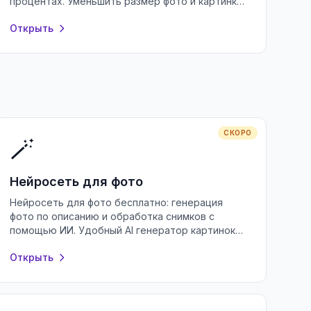
процентах. Уменьшить размер фото и картинки
для почты и соцсетей бесплатно, без
Открыть
регистрации.
СКОРО
🪄
Нейросеть для фото
Нейросеть для фото бесплатно: генерация
фото по описанию и обработка снимков с
помощью ИИ. Удобный AI генератор картинок
онлайн без регистрации и водяных знаков.
Открыть