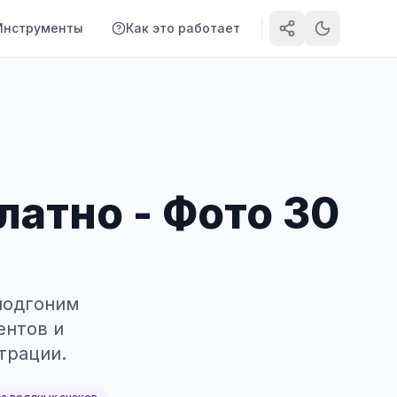
Инструменты
Как это работает
латно - Фото 30
 подгоним
ентов и
трации.