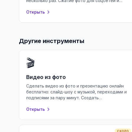
несколько раз. Сжатие фото для соцсетей и
почты в браузере, без регистрации и
Открыть
установки.
Другие инструменты
🎬
Видео из фото
Сделать видео из фото и презентацию онлайн
бесплатно: слайд-шоу с музыкой, переходами и
подписями за пару минут. Создать
презентацию в браузере без регистрации.
Открыть
СКОРО