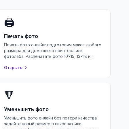
🖨️
Печать фото
Печать фото онлайн: подготовим макет любого
размера для домашнего принтера или
фотолаба. Распечатать фото 10×15, 13×18 и
других форматов — бесплатно и без
Открыть
регистрации.
🔻
Уменьшить фото
Уменьшить фото онлайн без потери качества:
задайте новый размер в пикселях или