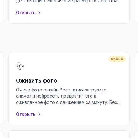
детализацию. Увеличение размера и качества
фото бесплатно, без регистрации.
Открыть
СКОРО
✨
Оживить фото
Оживи фото онлайн бесплатно: загрузите
снимок и нейросеть превратит его в
оживленное фото с движением за минуту. Без
регистрации и водяных знаков, прямо в
Открыть
браузере.