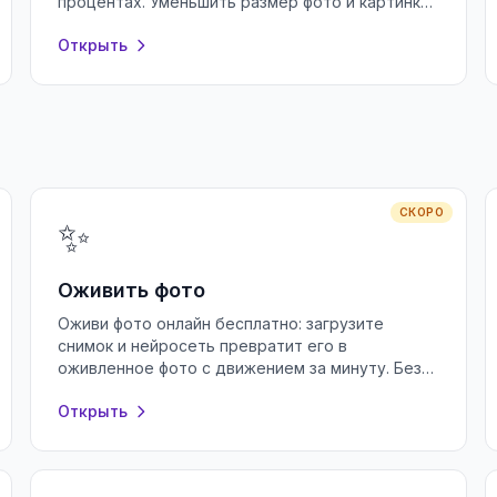
процентах. Уменьшить размер фото и картинки
для почты и соцсетей бесплатно, без
Открыть
регистрации.
СКОРО
✨
Оживить фото
Оживи фото онлайн бесплатно: загрузите
снимок и нейросеть превратит его в
оживленное фото с движением за минуту. Без
регистрации и водяных знаков, прямо в
Открыть
браузере.