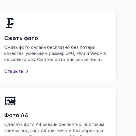
🗜️
Сжать фото
Сжать фото онлайн бесплатно без потери
качества: уменьшим размер JPG, PNG и WebP в
несколько раз. Сжатие фото для соцсетей и
почты в браузере, без регистрации и
Открыть
установки.
🖼️
Фото А4
Сделать фото А4 онлайн бесплатно: подгоним
снимок под лист А4 для печати без обрезки и