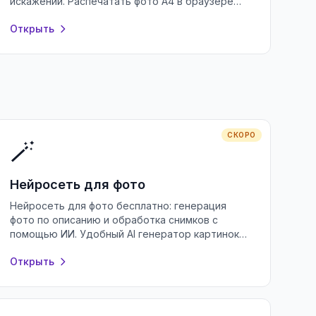
искажений. Распечатать фото А4 в браузере
без регистрации и установки программ.
Открыть
СКОРО
🪄
Нейросеть для фото
Нейросеть для фото бесплатно: генерация
фото по описанию и обработка снимков с
помощью ИИ. Удобный AI генератор картинок
онлайн без регистрации и водяных знаков.
Открыть