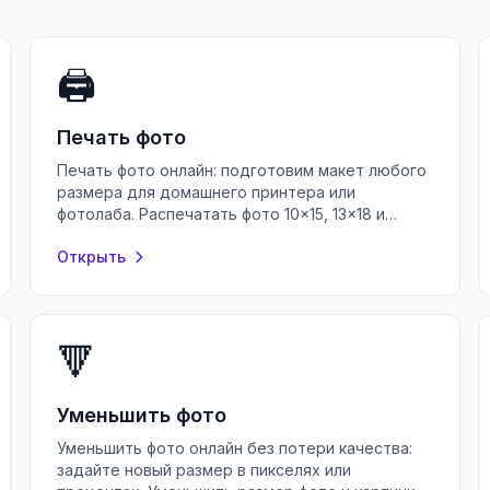
🖨️
Печать фото
Печать фото онлайн: подготовим макет любого
размера для домашнего принтера или
фотолаба. Распечатать фото 10×15, 13×18 и
других форматов — бесплатно и без
Открыть
регистрации.
🔻
Уменьшить фото
Уменьшить фото онлайн без потери качества:
задайте новый размер в пикселях или