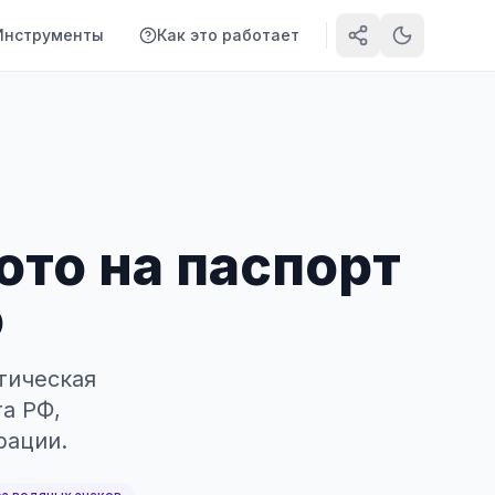
Инструменты
Как это работает
ото на паспорт
о
тическая
та РФ,
рации.