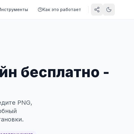
Инструменты
Как это работает
йн бесплатно -
едите PNG,
добный
тановки.