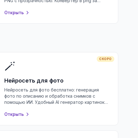
PNG с прозрачностью. Конвертер в png за
секунды в браузере, без регистрации и
Открыть
установки.
СКОРО
🪄
Нейросеть для фото
Нейросеть для фото бесплатно: генерация
фото по описанию и обработка снимков с
помощью ИИ. Удобный AI генератор картинок
онлайн без регистрации и водяных знаков.
Открыть