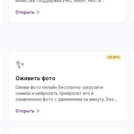
качества. Поддержка PNG, WebP, HEIC и
пакетной обработки в браузере, без
Открыть
регистрации.
СКОРО
✨
Оживить фото
Оживи фото онлайн бесплатно: загрузите
снимок и нейросеть превратит его в
оживленное фото с движением за минуту. Без
регистрации и водяных знаков, прямо в
Открыть
браузере.