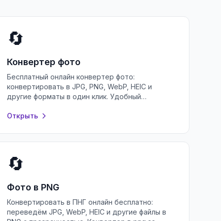
🔄
Конвертер фото
Бесплатный онлайн конвертер фото:
конвертировать в JPG, PNG, WebP, HEIC и
другие форматы в один клик. Удобный
конвертер изображений в браузере, без
Открыть
регистрации.
🔄
Фото в PNG
Конвертировать в ПНГ онлайн бесплатно:
переведём JPG, WebP, HEIC и другие файлы в