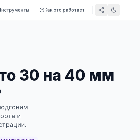
Инструменты
Как это работает
то 30 на 40 мм
о
 подгоним
орта и
страции.