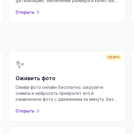
детализацию. Увеличение размера и качества
фото бесплатно, без регистрации.
Открыть
СКОРО
✨
Оживить фото
Оживи фото онлайн бесплатно: загрузите
снимок и нейросеть превратит его в
оживленное фото с движением за минуту. Без
регистрации и водяных знаков, прямо в
Открыть
браузере.