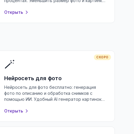
процентах. Уменьшить размер фото и картинки
для почты и соцсетей бесплатно, без
Открыть
регистрации.
СКОРО
🪄
Нейросеть для фото
Нейросеть для фото бесплатно: генерация
фото по описанию и обработка снимков с
помощью ИИ. Удобный AI генератор картинок
онлайн без регистрации и водяных знаков.
Открыть