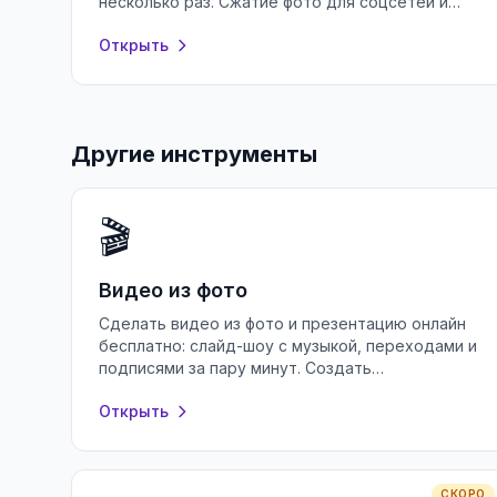
несколько раз. Сжатие фото для соцсетей и
почты в браузере, без регистрации и
Открыть
установки.
Другие инструменты
🎬
Видео из фото
Сделать видео из фото и презентацию онлайн
бесплатно: слайд-шоу с музыкой, переходами и
подписями за пару минут. Создать
презентацию в браузере без регистрации.
Открыть
СКОРО