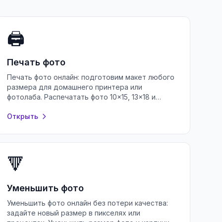
🖨️
Печать фото
Печать фото онлайн: подготовим макет любого
размера для домашнего принтера или
фотолаба. Распечатать фото 10×15, 13×18 и
других форматов — бесплатно и без
Открыть
регистрации.
🔻
Уменьшить фото
Уменьшить фото онлайн без потери качества:
задайте новый размер в пикселях или