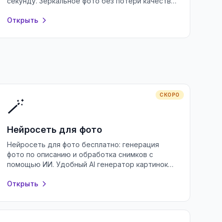
секунду. Зеркальное фото без потери качества
прямо в браузере, без регистрации и
Открыть
установки.
СКОРО
🪄
Нейросеть для фото
Нейросеть для фото бесплатно: генерация
фото по описанию и обработка снимков с
помощью ИИ. Удобный AI генератор картинок
онлайн без регистрации и водяных знаков.
Открыть