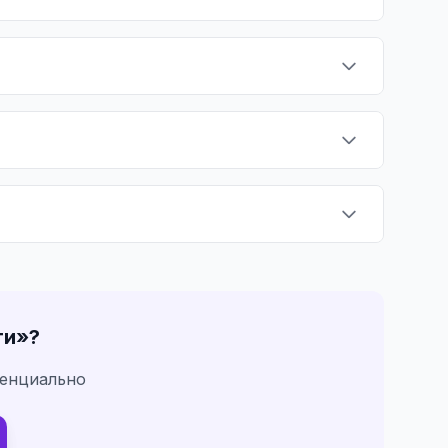
ти
»?
денциально