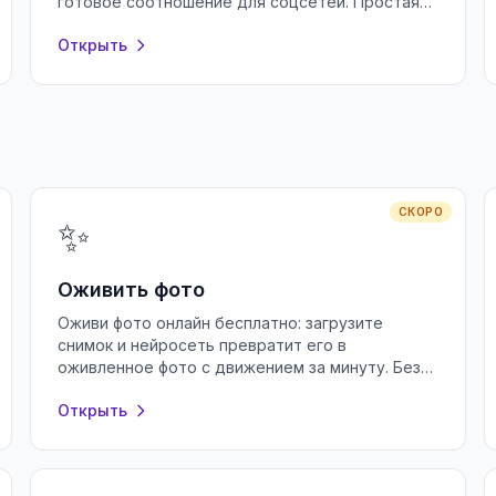
готовое соотношение для соцсетей. Простая
обрезка фото в браузере, без регистрации.
Открыть
СКОРО
✨
Оживить фото
Оживи фото онлайн бесплатно: загрузите
снимок и нейросеть превратит его в
оживленное фото с движением за минуту. Без
регистрации и водяных знаков, прямо в
Открыть
браузере.