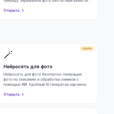
секунду. Зеркальное фото без потери качества
прямо в браузере, без регистрации и
Открыть
установки.
СКОРО
🪄
Нейросеть для фото
Нейросеть для фото бесплатно: генерация
фото по описанию и обработка снимков с
помощью ИИ. Удобный AI генератор картинок
онлайн без регистрации и водяных знаков.
Открыть